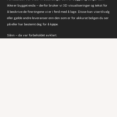
ikke er bygget enda – derfor bruker vi 3D visualiseringer og tekst for
å beskrive de fine tingene vi er i ferd med å lage. Disse kan vise tilvalg
eller gjelde andre leveranser enn den som er for akkurat boligen du ser
på eller har bestemt deg for å kjøpe.
Sånn – da var forbeholdet avklart.