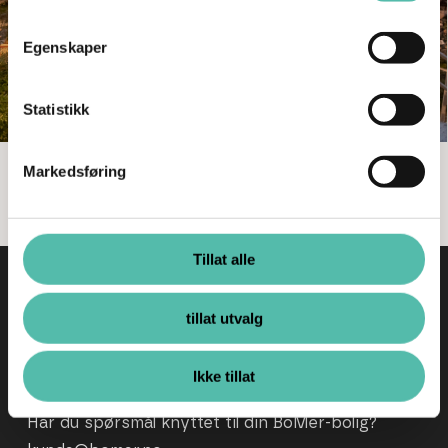
Egenskaper
Statistikk
Markedsføring
Se flere nyheter
Tillat alle
Kontakt
tillat utvalg
Observatoriegata 10, 0254 Oslo
Org. nr.: 919 041 285
Ikke tillat
Har du spørsmål knyttet til din BoMer-bolig?