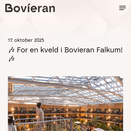
Skip
to
main
content
17. oktober 2025
🎶 For en kveld i Bovieran Falkum!
🎶