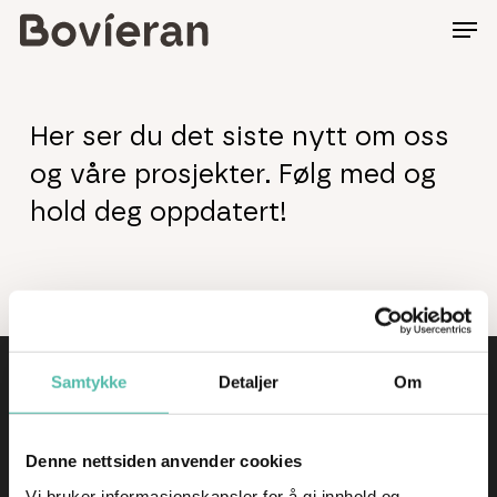
Skip
to
main
content
Her ser du det siste nytt om oss
og våre prosjekter. Følg med og
hold deg oppdatert!
Samtykke
Detaljer
Om
Kontakt
Denne nettsiden anvender cookies
Observatoriegata 10, 0254 Oslo
Vi bruker informasjonskapsler for å gi innhold og