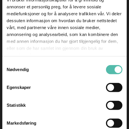
Org. nr.: 919 041 285
annonser et personlig preg, for å levere sosiale
mediefunksjoner og for å analysere trafikken vår. Vi deler
Har du spørsmål knyttet til din BoMer-bolig?
dessuten informasjon om hvordan du bruker nettstedet
kunde@bomer.no
vårt, med partnerne våre innen sosiale medier,
annonsering og analysearbeid, som kan kombinere den
For andre henvendelser:
med annen informasjon du har gjort tilgjengelig for dem,
info@bomer.no
eller som de har samlet inn gjennom din bruk av
tjenestene deres.
Har du en henvendelse angående faktura:
Samtykkevalg
Nødvendig
info@bomer.no
Egenskaper
Statistikk
Følg oss på
Markedsføring