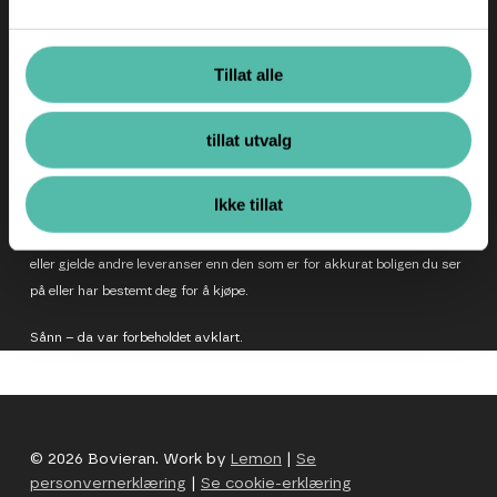
BoMer er sertifisert som miljøfyrtårn
Tillat alle
tillat utvalg
På nettsiden vår viser vi både boliger som er bygget og boliger som
Ikke tillat
ikke er bygget enda – derfor bruker vi 3D visualiseringer og tekst for
å beskrive de fine tingene vi er i ferd med å lage. Disse kan vise tilvalg
eller gjelde andre leveranser enn den som er for akkurat boligen du ser
på eller har bestemt deg for å kjøpe.
Sånn – da var forbeholdet avklart.
© 2026 Bovieran. Work by
Lemon
|
Se
personvernerklæring
|
Se cookie-erklæring